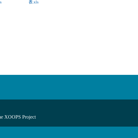
s
表.xls
he XOOPS Project