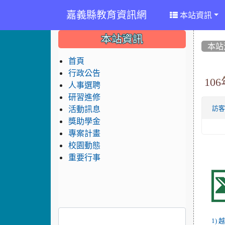
嘉義縣教育資訊網
本站資訊
:::
:::
:::
本站資訊
本站
首頁
行政公告
1
人事選聘
研習進修
活動訊息
訪
獎助學金
專案計畫
校園動態
重要行事
1)