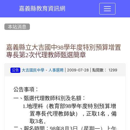
嘉義縣教育資訊網
:::
本站消息
嘉義縣立大吉國中98學年度特別預算增置
專長第2次代理教師甄選簡章
-
| 2009-07-28 | 點閱數： 1299
大吉國民中學
人事選聘
公告
公告事項：
一、甄選代理教師科別及名額：
地理科（教育部
98學年度
特別預算增
1.
置專長代理教師
缺），正取
1名，備
取3名
。
98年8月3日
（星期一）上午
二、報名時間：