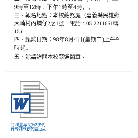
9時至12時，下午1時至4時。
。
三、報名地點：本校總務處（嘉義縣民雄鄉
大崎村內埔仔
2之1號，電話：05-2211651轉
15）。
98年8月4日
(星期二)上午9
四、甄試日期：
時起
。
五、餘請詳閱本校甄選簡章。
1) 增置專長第2次代
理教師甄選簡章.doc