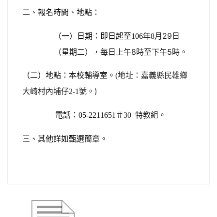
二、報名時間、地點：
月
29
日
（一）日期：即日起至
106
年
8
（星期二），每日上午
8
時至下午
5
時。
（二）地點：本校輔導室。
(
地址：嘉義縣民雄鄉
號。
)
大崎村內埔仔
2-1
特教組。
電話：
05-2211651
＃
30
三、其他詳如甄選簡章。