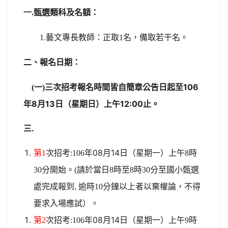
一.
甄選類科及
名額
：
名，備取若干名。
1.
藝文專長教師：正取1
二、報名日期：
三次招考報名時間皆自簡章公告日起至106
(
一)
年8月13日（星期日）上午12:00止。
三.
年08月14日（星期一）
第1
次招考:106
上午
8
時
30
分開始。
(
請於當日
8
時至
8
時
30
分至國小甄選
處完成報到
,
逾時
10
分鐘以上者以棄權論，不得
要求入場應試）。
年08月14日（星期一）
第2
次招考:106
上午
9
時