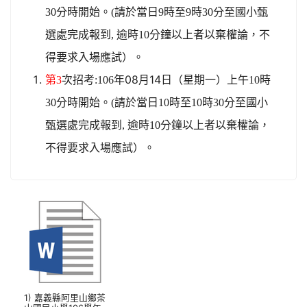
30
分時開始。
(
請於當日
9
時至
9
時
30
分至國小甄
選處完成報到
,
逾時
10
分鐘以上者以棄權論，不
得要求入場應試）。
年08月14日（星期一）
第3
次招考:106
上午
10
時
30
分時開始。
(
請於當日
10
時至
10
時
30
分至國小
甄選處完成報到
,
逾時
10
分鐘以上者以棄權論，
不得要求入場應試）。
1) 嘉義縣阿里山鄉茶