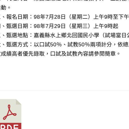
活動。
三、報名日期：
98
年
7
月
28
日
（星期二）上午
9
時至下
四、甄選日期：
98
年
7
月
29
日
（星期三）上午
9
時起
五、甄選地點：嘉義縣水上鄉北回國民小學（試場當日
六、甄選方式：以口試
50
％、試教
50
％兩項計分，依總
教成績高者優先錄取，口試及試教內容請參閱簡章。