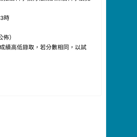
午
3
時
公佈）
成績高低錄取，若分數相同，以試