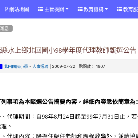
網站地圖
主管機關
教育機構
教育服
消息
義縣水上鄉北回國小98學年度代理教師甄選公告
-
| 2009-07-22 | 點閱數： 1807
北回國民小學
人事選聘
告
下列事項為本甄選公告摘要內容，詳細內容悉依簡章為
一、代理期間：自
98
年
8
月
24
日
起至
99
年
7
月
31
日
止，若
代理。
二、代理內容：除擔任級任老師和課程教學外，並請協