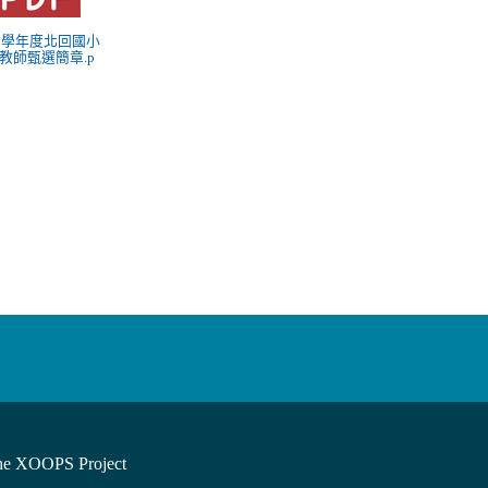
 98學年度北回國小
教師甄選簡章.p
he XOOPS Project