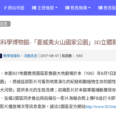
網站地圖
主管機關
教育機構
教育服
消息
然科學博物館-「夏威夷火山國家公園」3D立體
-
| 2017-08-01 | 點閱數： 550
教學發展科
活動訊息
達
、本館921地震教育園區影像館大地劇場於本（106）年8月1
公園」，透過這部影片可看到地質演化的紀錄和動植物生存的韌
「大河戀」提供多元的生態洗禮；前揭影片於本館車籠埔斷層保存
二、旨揭2園區同步推出與前揭任一影片海報合照上傳FB並打卡
及影片播放場次等訊息查詢，請洽2園區官方網站
http://www.921em