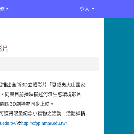
務
登入
影片
日起推出全新3D立體影片「夏威夷火山國家
性，同與目前播映描述河流生態環境影片
園區3D劇場亦同步上映。
即可獲得限量紀念小禮物之活動，活動詳情
及
t.edu.tw/
http://cfpp.nmns.edu.tw/