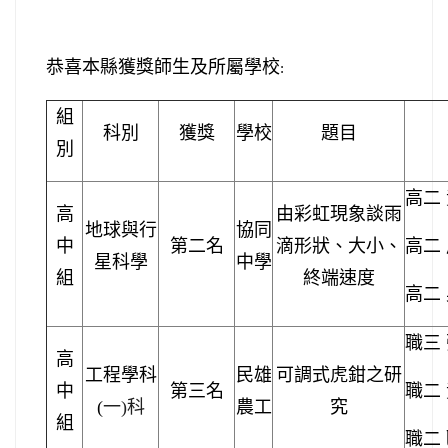
恭喜本縣獲獎師生及所屬學校
:
組
科別
獲獎
學校
題目
別
高二
高
由彩虹現象談雨
地球與行
協同
中
第二名
滴形狀、大小、
高二
星科學
中學
組
終端速度
高二
職三
高
工程學科
民雄
可調式虎鉗之研
中
第三名
職二
科
(
一)
農工
究
組
職二