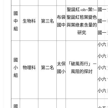
聖誕紅
-oh~
葉
!--
國一
國
布袋
聖誕紅苞葉變色
中
生物科
第三名
國一
國中
與葉綠素含量的
組
研究
國一
小六
小六
國
太保
「破風而行」－
小
物理科
第二名
小六
國小
風阻的探討
組
小六
小六
國