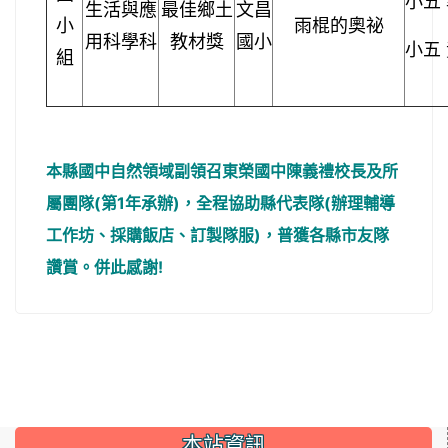
小五
生活與應
最佳鄉土
文昌
小
雨棍的奧祕
用科學科
教材獎
國小
小五
組
本縣國中自然領域副領召東榮國中陳義禮校長及所
屬團隊(第1年承辦)，全程協助縣代表隊(辦理輔導
工作坊、採購飯店、訂製隊服)，普獲各縣市友隊
讚賞。併此感謝!
:::
本站資訊