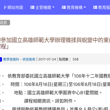
網站地圖
主管機關
教育機構
教育服
消息
迎參加國立高雄師範大學辦理雜揉與蛻變中的東南
課程」
-
| 2017-07-24 | 點閱數： 558
教學發展科
研習進修
告
一、
依教育部委託
國立高雄師範大學
「106年十二年國
二、
時間：106年8月16日(星期三)至106年8月18日(星
三、
地點：
國立高雄師範大學
圖資中心B1愛閱館。
四、
課程相關資訊，詳如附件。
五、
敬請鼓勵所屬教師踴躍參與，並惠允人員公(差)假