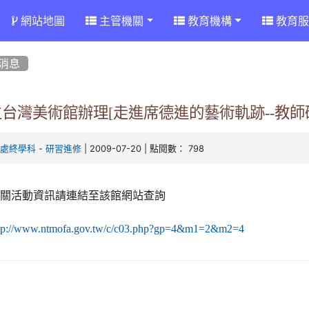
網站地圖
主管機關
教育機構
教育服
消息
立台灣美術館辦理[走進席德進的藝術軌跡--教
-
| 2009-07-20 | 點閱數： 798
育處終學科
研習進修
相關活動資訊請連結至該館網站查詢
tp://www.ntmofa.gov.tw/c/c03.php?gp=4&m1=2&m2=4