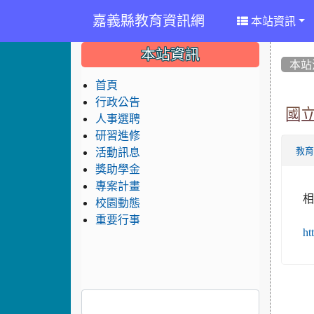
嘉義縣教育資訊網
本站資訊
:::
:::
:::
本站資訊
本站
首頁
行政公告
國
人事選聘
研習進修
活動訊息
教
獎助學金
專案計畫
校園動態
重要行事
ht