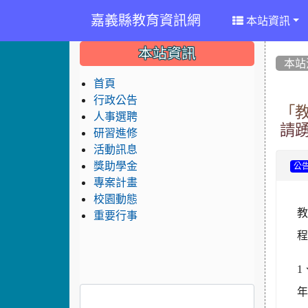
嘉義縣教育資訊網
本站資訊
:::
:::
:::
本站資訊
本站
首頁
行政公告
「
人事選聘
請
研習進修
活動訊息
獎助學金
公
專案計畫
校園動態
重要行事
1