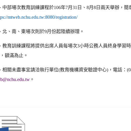
、中部場次教育訓練課程於
106
年
7
月
31
日、
8
月
8
日
兩天舉辦，簡
tps://mtweb.nchu.edu.tw:8080/registration/
、北、南、東場次則於
9
月份起陸續辦理。
、教育訓練課程將提供出席人員每場次
3
小時公務人員終身學習
名，額滿為止。
、相關未盡事宜請洽執行單位
(
教育機構資安驗證中心
)
，電話：
(
cb@nchu.edu.tw
。