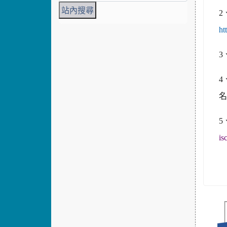
2
ht
3
4
5
is