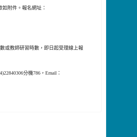
章如附件。報名網址：
時數或教師研習時數，即日起受理線上報
04)22840306
分機
786
，
Email
：