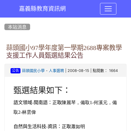
嘉義縣教育資訊網
:::
本站消息
蒜頭國小97學年度第一學期2688專案教學
支援工作人員甄選結果公告
-
| 2008-08-15 | 點閱數： 1664
蒜頭國民小學
人事選聘
公告
甄選結果如下：
語文領域
-
閩南語：正取
陳麗琴，備取1-何溪元，備
取2-林雲偉
自然與生活科技
-
資訊：正取
蕭如明