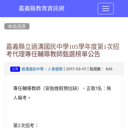
嘉義縣教育資訊網
:::
本站消息
嘉義縣立過溝國民中學105學年度第1次招
考代理專任輔導教師甄選榜單公告
-
| 2017-03-01 | 點閱數： 645
過溝國民中學
人事選聘
公告
1
專任輔導教師（安胎娩假預估缺），正取
名：無
人報考。
2
第
次招考：