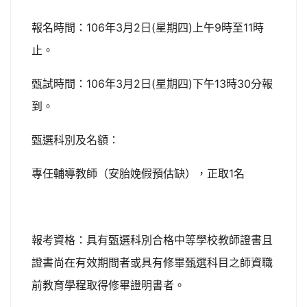
106
3
2
(
)
9
11
報名時間：
年
月
日
星期四
上午
時至
時
止。
106
3
2
(
)
13
30
甄試時間：
年
月
日
星期四
下午
時
分報
到。
甄選科別及名額：
1
專任輔導教師（安胎娩假預估缺），正取
名
報考資格：具有甄選科別合格中等學校教師證書且
證書尚在有效期間者或具有修畢甄選科目之師資職
前教育學程取得修畢證明書者。