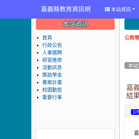
嘉義縣教育資訊網
本站資訊
:::
:::
:::
本站資訊
公務電
首頁
行政公告
人事選聘
研習進修
本站
活動訊息
獎助學金
專案計畫
嘉
校園動態
結
重要行事
公
嘉