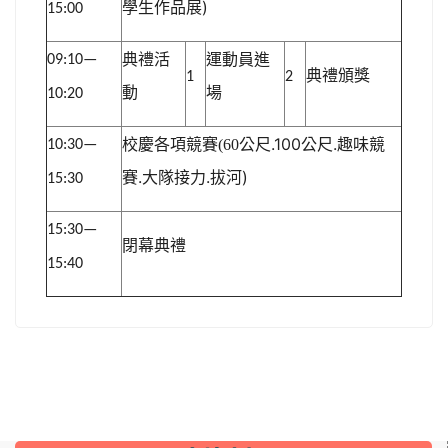
學生作品展
)
15:00
典禮活
運動員進
09:10—
典禮頒獎
1
2
動
場
10:20
公尺
.100
公尺
.
趣味競
校慶各項競賽
(60
10:30—
賽
.
大隊接力
.
拔河
)
15:30
15:30—
閉幕典禮
15:40