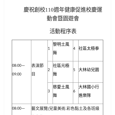
週年健康促進校慶運
慶祝創校110
動會暨園遊會
活動程序表
黎明土風
社區太極拳
1
4
舞
表演節
社區元極
08:00—
大林幼兒園
2
5
目
舞
09:00
慈愛土風
大林國小行
3
6
舞
進樂隊
兒童美術
.
彩色黏土及各班級
藝文展覽
(
08:00—