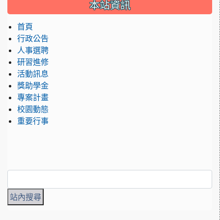
:::
本站資訊
首頁
行政公告
人事選聘
研習進修
活動訊息
獎助學金
專案計畫
校園動態
重要行事