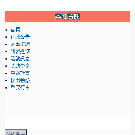
:::
本站資訊
首頁
行政公告
人事選聘
研習進修
活動訊息
獎助學金
專案計畫
校園動態
重要行事