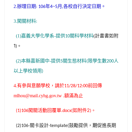
日期
2.辦理日期
年
~
月,
各校自行決定
。
: 106
4
5
3.闖關材料
:
計畫書如附
(1)嘉義大學
化學系-
提供
關科學材料
(
10
1
。
)
(2)本縣嘉新國中-提供
關生態材料
限學生數
人
5
(
200
以上學校領用
)
4
.
有參與意願學校
，
請
於
前回傳
11/28/12:00
額滿為止
mlhou@mail.cyhg.gov.tw
.
如附件2
闖關活動回覆單
。
(1)106
.docx(
)
關卡設計
鼓勵提供，
期
促進長期
(2)106-
-template(