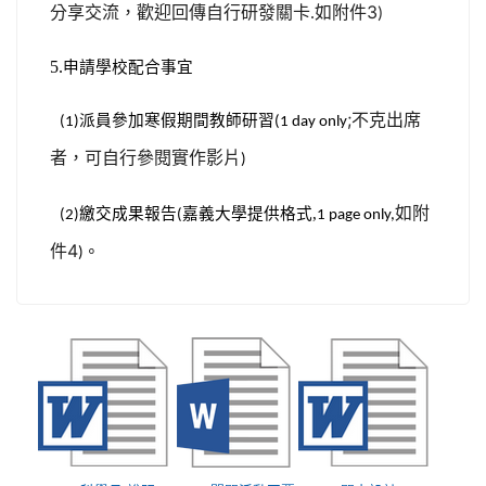
如附件3
分享交流，歡迎回傳自行研發關卡.
)
5.
申請
學校配合事宜
;不克出席
派員參加寒假期間教師研習
(1)
(1 day only
者，可自行參閱實作影片
)
如附
繳交成果報告
嘉義大學提供格式,
(2)
(
1 page only,
件4
。
)