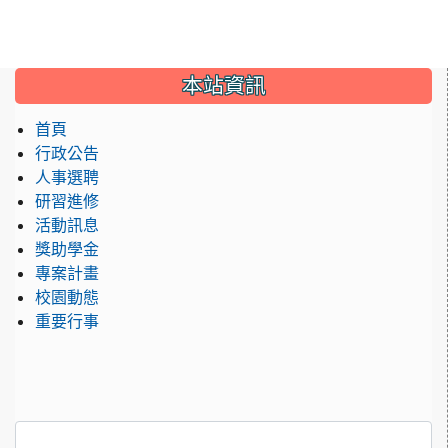
:::
本站資訊
首頁
行政公告
人事選聘
研習進修
活動訊息
獎助學金
專案計畫
校園動態
重要行事