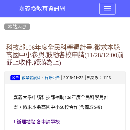
嘉義縣教育資訊網
:::
本站消息
科技部106年度全民科學週計畫-徵求本縣
高國中小參與.鼓勵各校申請(11/28/12:00前
截止收件.額滿為止)
-
| 2016-11-22 | 點閱數： 1113
教學發展科
行政公告
公告
嘉義大學申請科技部補助
年度全民科學月計
106
畫，徵求本縣高國中小
校
含備取
校
50
合作
(
5
)
1.辦理地點
各申請學校
: