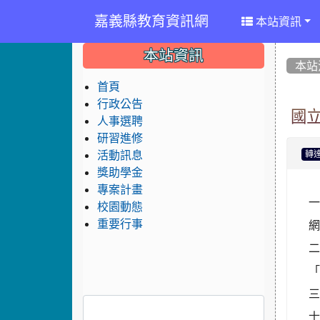
嘉義縣教育資訊網
本站資訊
:::
:::
:::
本站資訊
本站
首頁
行政公告
國
人事選聘
研習進修
活動訊息
轉
獎助學金
專案計畫
一
校園動態
重要行事
二