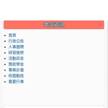
:::
本站資訊
首頁
行政公告
人事選聘
研習進修
活動訊息
獎助學金
專案計畫
校園動態
重要行事