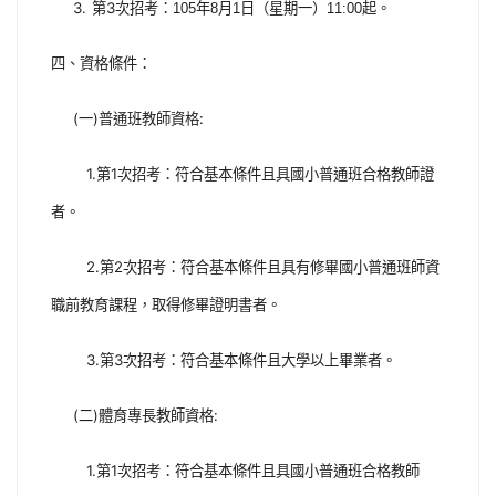
3.
3
第
次招考：
105
年
8
月
1
日（星期一）
11:00
起。
四、資格條件：
(
)
:
一
普通班教師資格
1.
1
第
次招考：符合基本條件且具國小普通班合格教師證
者。
2.
2
第
次招考：符合基本條件且具有修畢國小普通班師資
職前教育課程，取得
修畢證明書者。
3.
3
第
次招考：符合基本條件且大學以上畢業者。
(
)
:
二
體育專長教師資格
1.
1
第
次招考：符合基本條件且具國小普通班合格教師