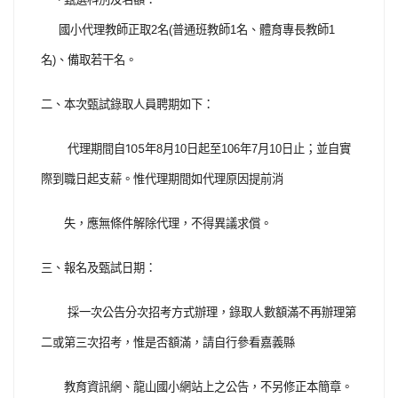
國小代理教師正取
2
名
(
普通班教師
1
名、體育專長教師
1
名
)
、備取若干名。
二、本次甄試錄取人員聘期如下：
105
代理期間自
年
8
月
10
日起至
106
年
7
月
10
日止；並自實
際到職日起支薪。惟代理期間如代理原因提前消
失，應無條件解除代理，不得異議求償。
三、報名及甄試日期：
採一次公告分次招考方式辦理，錄取人數額滿不再辦理第
二或第三次招考，惟是否額滿，請自行參看嘉義縣
教育資訊網、龍山國小網站上之公告，不另修正本簡章。