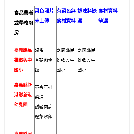
菜色照片
有菜色無
調味料缺
食材資料
食品業者
未上傳
食材資料
漏
缺漏
或學校廚
房
嘉義縣民
滷蛋
嘉義縣民
嘉義縣民
雄鄉興中
香菇肉羮
雄鄉興中
雄鄉興中
國小
飯
國小
國小
嘉義縣新
蒜香花椰
港鄉新港
菜湯
幼兒園
鹹豬肉高
麗菜炒飯