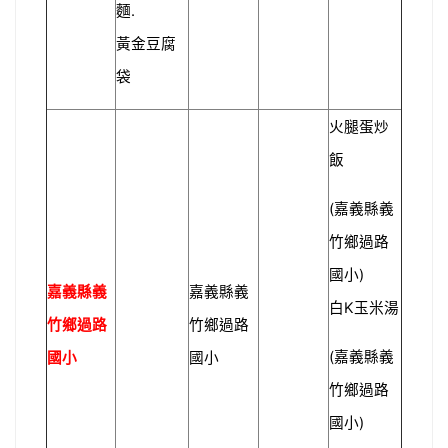
.
麵
黃金豆腐
袋
火腿蛋炒
飯
(
嘉義縣義
竹鄉過路
)
國小
嘉義縣義
嘉義縣義
K
白
玉米湯
竹鄉過路
竹鄉過路
(
嘉義縣義
國小
國小
竹鄉過路
)
國小