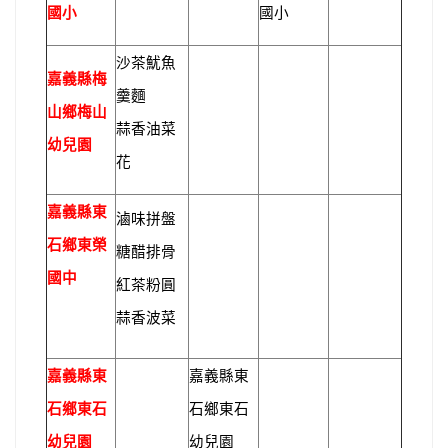
國小
國小
沙茶魷魚
嘉義縣梅
羹麵
山鄉梅山
蒜香油菜
幼兒園
花
嘉義縣東
滷味拼盤
石鄉東榮
糖醋排骨
國中
紅茶粉圓
蒜香波菜
嘉義縣東
嘉義縣東
石鄉東石
石鄉東石
幼兒園
幼兒園