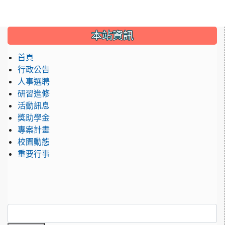
:::
本站資訊
首頁
行政公告
人事選聘
研習進修
活動訊息
獎助學金
專案計畫
校園動態
重要行事