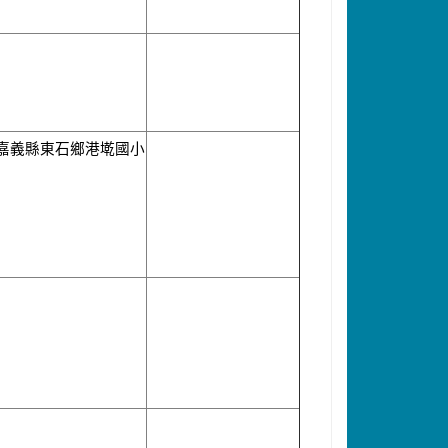
嘉義縣東石鄉港墘國小