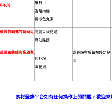
米苔目
(
)
國中
小
香菇肉燥
黃瓜魚丸湯
嘉義縣竹崎鄉竹崎幼兒
高麗菜蛋花湯
園
麻油雞飯
嘉義縣布袋鎮布袋幼兒
嘉義縣布袋鎮布袋幼兒
炒冬粉
園
園
蛋花湯
食材登錄平台如有任何操作上的問題，歡迎來電諮詢