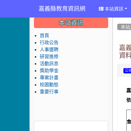
嘉義縣教育資訊網
本站資訊
:::
:::
:::
本站資訊
本站
首頁
行政公告
嘉
人事選聘
資
研習進修
活動訊息
獎助學金
公
專案計畫
校園動態
嘉
重要行事