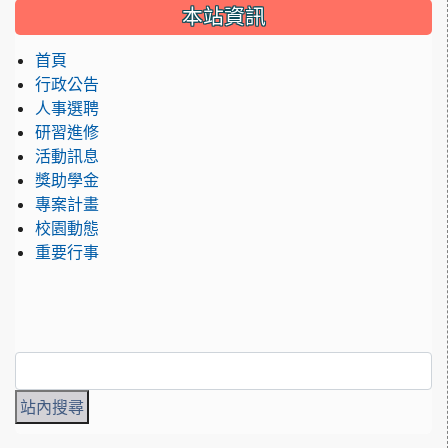
:::
本站資訊
首頁
行政公告
人事選聘
研習進修
活動訊息
獎助學金
專案計畫
校園動態
重要行事