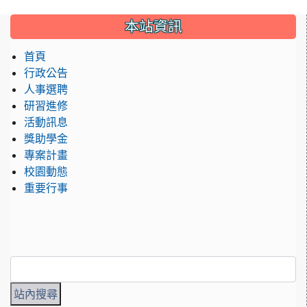
:::
本站資訊
首頁
行政公告
人事選聘
研習進修
活動訊息
獎助學金
專案計畫
校園動態
重要行事