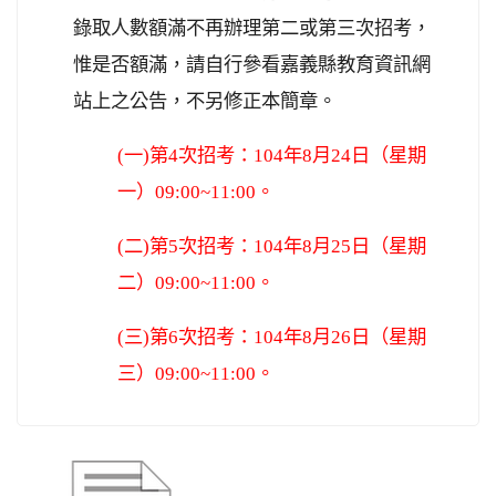
錄取人數額滿不再辦理第二或第三次招考，
惟是否額滿，請自行參看嘉義縣教育資訊網
站上之公告，不另修正本簡章。
(
一
)
第
4
次招考：
104
年
8
月
24
日（星期
一）
09:00~11:00
。
(
二
)
第
5
次招考：
104
年
8
月
25
日（星期
二）
09:00~11:00
。
(
三
)
第
6
次招考：
104
年
8
月
26
日（星期
三）
09:00~11:00
。