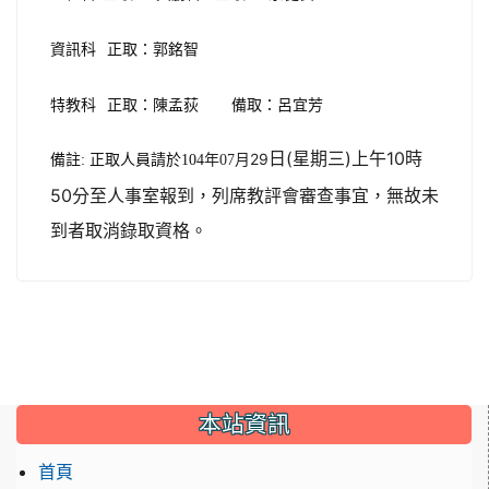
資訊科
正取
：
郭銘智
特教科
正取
：
陳孟荻
備取
：
呂宜芳
日(星期三)上午10時
月29
備註: 正取人員請於104
年07
50分至人事室報到，列席教評會審查事宜，無故未
到者取消錄取資格。
:::
本站資訊
首頁