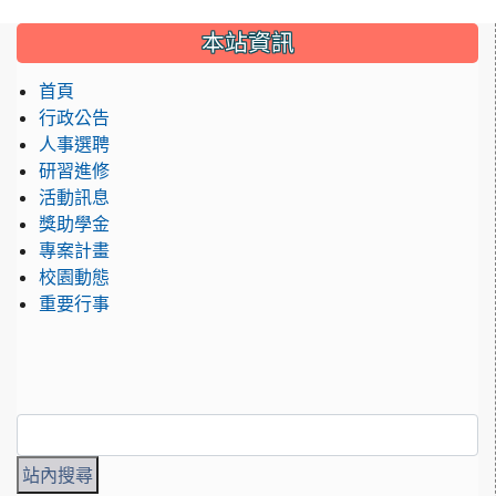
:::
本站資訊
首頁
行政公告
人事選聘
研習進修
活動訊息
獎助學金
專案計畫
校園動態
重要行事