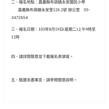
報名地點：嘉義縣布袋鎮永安國民小學
二、
嘉義縣布袋鎮永安里126-2
號
辦公室
05-
3472654
報名日期：103年8月19日(星期二)上午9時至
三、
12時
請詳閱簡章並下載報名表填寫。
四、
甄選未盡事宜，請參閱簡章說明。
五、