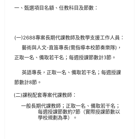
甄選項目名額、任教科目及節數：
一、
一
專案長期代課教師及教學支援工作人員：
(
)2688
藝術與人文
專長
需指導本校節奏樂隊
，
-直笛
(
)
正取一名、備取若干名；每
週授課節數計3
節。
英語專長
，正取一名、備取若干名；每
週授課
節數計8
節。
二
課稅配套專案代課教師：
(
)
一般長期代課教師；正取一名、備取若干名；
每週授課節數約
節（實際授課節數以
7
學校規劃為準）。