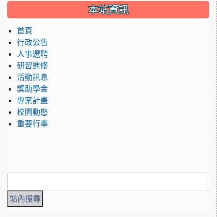
:::
本站資訊
首頁
行政公告
人事選聘
研習進修
活動訊息
獎助學金
專案計畫
校園動態
重要行事