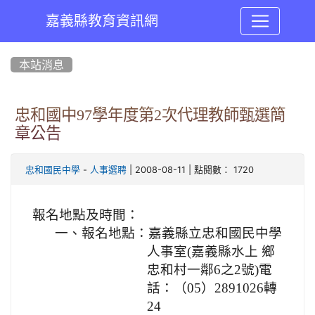
嘉義縣教育資訊網
:::
本站消息
忠和國中97學年度第2次代理教師甄選簡
章公告
-
| 2008-08-11 | 點閱數： 1720
忠和國民中學
人事選聘
報名地點及時間：
一、報名地點：嘉義縣立忠和國民中學
人事室
(
嘉義縣水上 鄉
忠和村一鄰
6
之
2
號
)
電
話：（
05
）
2891026
轉
24