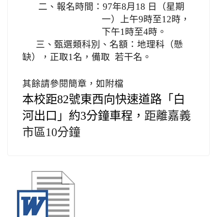
二、報名時間：
97
年
8
月
18
日（星期
一）上午
9
時至
12
時，
下午
1
時至
4
時。
三、甄選類科別、名額：地理科（懸
缺），正取
1
名，備取 若干名。
其餘請參閱簡章，如附檔
本校距
82
號東西向快速道路「白
河出口」約
3
分鐘車程，
距離嘉義
市區
10
分鐘