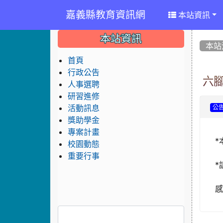
嘉義縣教育資訊網
本站資訊
:::
:::
:::
本站資訊
本站
首頁
行政公告
六腳
人事選聘
研習進修
活動訊息
公
獎助學金
專案計畫
*
校園動態
重要行事
*