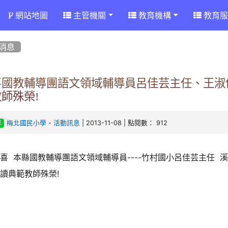
網站地圖
主管機關
教育機構
教育服
消息
喜國教輔導團語文領域輔導員呂佳芸主任、王淑儀
師殊榮!
-
| 2013-11-08 | 點閱數： 912
梅北國民小學
活動訊息
享
喜 本縣國教輔導團語文領域輔導員----竹村國小呂佳芸主任 溪
讀典範教師殊榮!