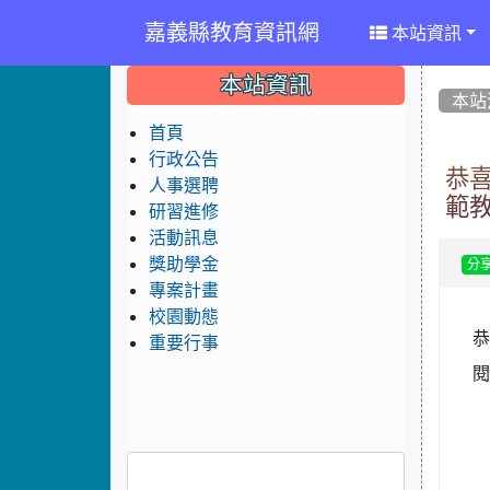
嘉義縣教育資訊網
本站資訊
:::
:::
:::
本站資訊
本站
首頁
行政公告
恭
人事選聘
範教
研習進修
活動訊息
獎助學金
分
專案計畫
校園動態
恭
重要行事
閱