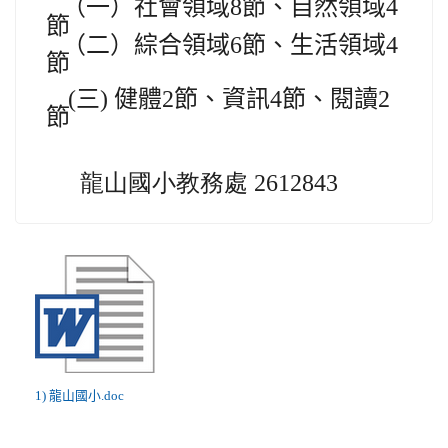
（一）社會領域
8
節、自然領域
4
節
（二）綜合領域
6
節、生活領域
4
節
(
三
)
健體
2
節
、資訊
4
節、閱讀
2
節
龍山國小教務處 2612843
1) 龍山國小.doc