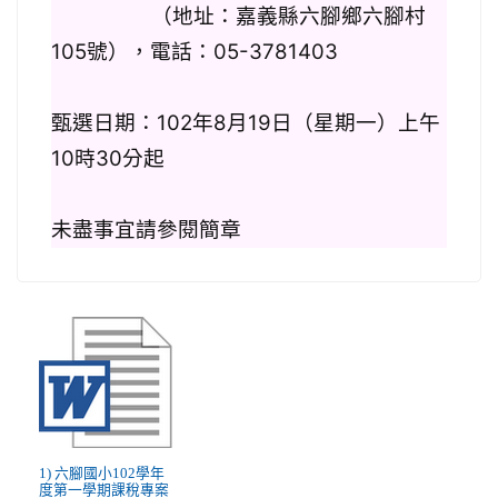
（地址：嘉義縣六腳鄉六腳村
105
號），電話：
05-3781403
甄選日期：
102
年
8
月
19
日（星期一）上午
10
時
30
分起
未盡事宜請參閱簡章
1) 六腳國小102學年
度第一學期課稅專案