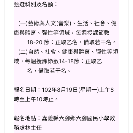
甄選科別及名額：
(
一)藝術與人文(音樂)、生活、社會、健
康與體育、彈性等領域，每週授課節數
18-20 節：正取乙名，備取若干名。
(
二)自然、社會、健康與體育、彈性等領
域，每週授課節數14-18節：正取乙
名，備取若干名。
報名日期：
102
年
8
月
19
日
(
星期一
)
上午
8
時至上午
10
時止。
報名地點：嘉義縣六腳鄉六腳國民小學教
務處
林主任