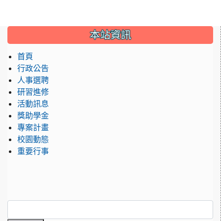
:::
本站資訊
首頁
行政公告
人事選聘
研習進修
活動訊息
獎助學金
專案計畫
校園動態
重要行事