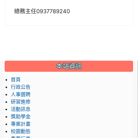
總務主任0937789240
:::
本站資訊
首頁
行政公告
人事選聘
研習進修
活動訊息
獎助學金
專案計畫
校園動態