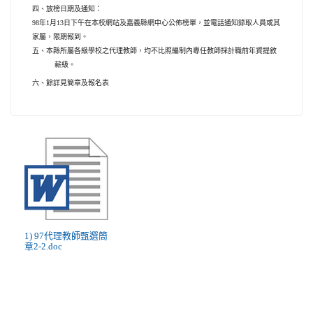
四、放榜日期及通知：
98
年
1
月
13
日下午在本校網站及嘉義縣網中心公佈榜單，並電話通知錄取人員或其
家屬，限期報到。
五、本縣所屬各級學校之代理教師，均不比照編制內專任教師採計職前年資提敘
薪級。
六、餘詳見簡章及報名表
1) 97代理教師甄選簡
章2-2.doc