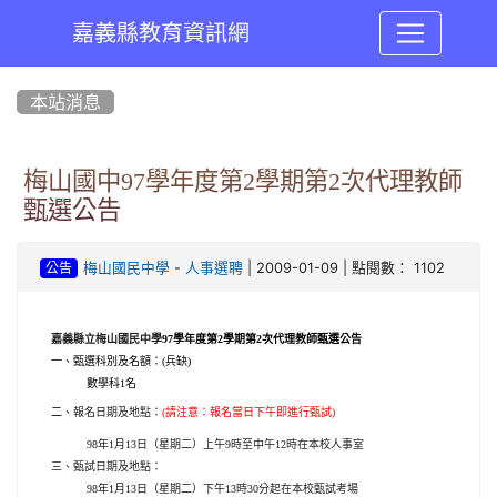
嘉義縣教育資訊網
:::
本站消息
梅山國中97學年度第2學期第2次代理教師
甄選公告
-
| 2009-01-09 | 點閱數： 1102
梅山國民中學
人事選聘
公告
嘉義縣立梅山國民中學
97
學年度第
2
學期第
2
次代理教師甄選公告
一、甄選科別及名額：
(
兵缺
)
數學科
1
名
二、
報名日期及地點：
(
請注意：報名當日下午即進行甄試
)
98
年
1
月
13
日（星期二）上午
9
時至中午
12
時在本校人事室
三、甄試日期及地點：
98
年
1
月
13
日（星期二）下午
13
時
30
分起在本校甄試考場