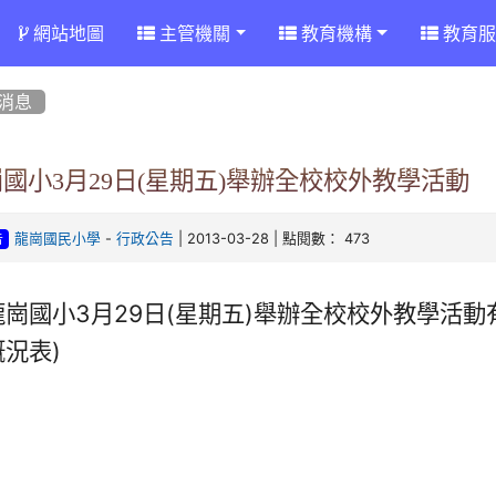
網站地圖
主管機關
教育機構
教育服
消息
國小3月29日(星期五)舉辦全校校外教學活動
-
| 2013-03-28 | 點閱數： 473
龍崗國民小學
行政公告
告
龍崗國小
3
月
29
日
(
星期五
)
舉辦全校校外教學活動
概況表
)