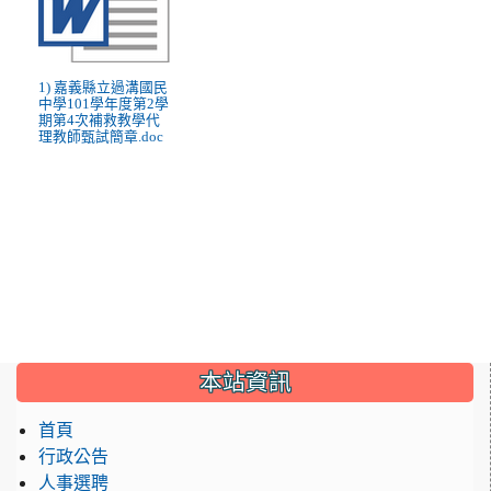
1) 嘉義縣立過溝國民
中學101學年度第2學
期第4次補救教學代
理教師甄試簡章.doc
:::
本站資訊
首頁
行政公告
人事選聘