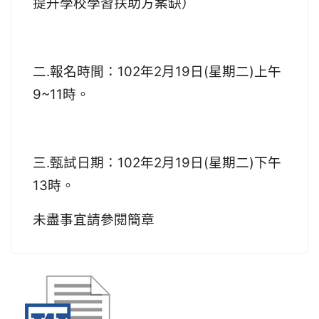
提升學校學習扶助方案缺）
二
.
報名時間：
102
年2
月19
日(星期二)上午
9
~11
時。
三
.
甄試日期：
102
年2
月19
日
(
星期二
)下
午
13
時。
未盡事宜請參閱簡章