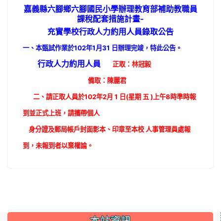
嘉義縣六腳鄉六腳國民小學辦理教育部補助教職員
課稅配套措施計畫-
充實學校行政人力約用人員
錄取公告
一、本甄試作業於102年1月31 日辦理完竣，特此公告。
行政人力約用人員
正取：林冠毅
備取：陳麗君
二、請正取人員於102年2月 1 日(星期 五 )上午8時準時報
到並正式上班，請攜帶個人
身分證及郵局帳戶封面影本、印章至本校 人事管理員處報
到，未報到者以棄權論。
本站資訊