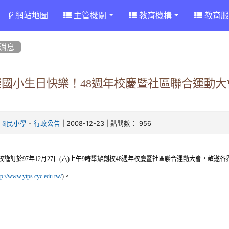
網站地圖
主管機關
教育機構
教育服
消息
國小生日快樂！48週年校慶暨社區聯合運動大會，97
-
| 2008-12-23 | 點閱數： 956
崇國民小學
行政公告
校謹訂於
97
年
12
月
27
日
(
六
)
上午
9
時舉辦創校
48
週年校慶暨社區聯合運動大會，敬邀各
)。
tp://www.ytps.cyc.edu.tw/