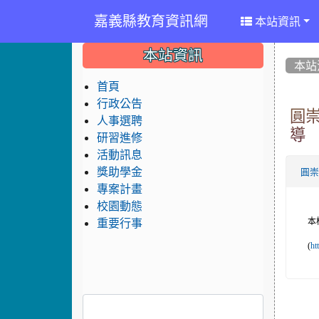
嘉義縣教育資訊網
本站資訊
:::
:::
:::
本站資訊
本站
首頁
行政公告
圓崇
人事選聘
導
研習進修
活動訊息
獎助學金
圓
專案計畫
校園動態
本
重要行事
(
ht