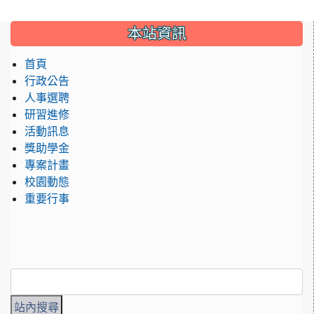
:::
本站資訊
首頁
行政公告
人事選聘
研習進修
活動訊息
獎助學金
專案計畫
校園動態
重要行事