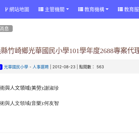
網站地圖
主管機關
教育機構
教育服
消息
縣竹崎鄉光華國民小學101學年度2688專案
-
| 2012-08-23 | 點閱數： 563
光華國民小學
人事選聘
告
藝術與人文領域
(
美勞
):謝淑珍
藝術與人文領域
(
音樂
):何友智