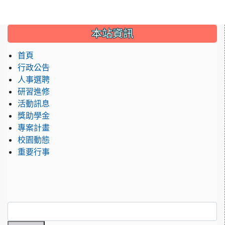
:::
本站資訊
首頁
行政公告
人事選聘
研習進修
活動訊息
獎助學金
專案計畫
校園動態
重要行事