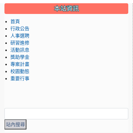
:::
本站資訊
首頁
行政公告
人事選聘
研習進修
活動訊息
獎助學金
專案計畫
校園動態
重要行事