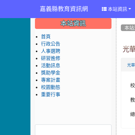
嘉義縣教育資訊網
本站資訊
:::
:::
:::
本站資訊
本站
首頁
行政公告
光
人事選聘
研習進修
活動訊息
光
獎助學金
專案計畫
校
校園動態
重要行事
教
總