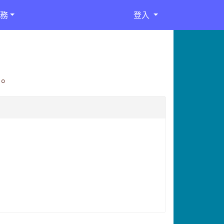
務
登入
。