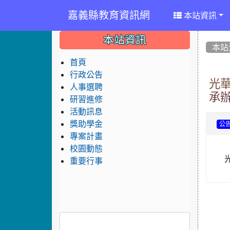
嘉義縣教育資訊網
本站資訊
:::
:::
:::
本站資訊
本站
首頁
行政公告
光
人事選聘
承辦
研習進修
活動訊息
獎助學金
公
專案計畫
校園動態
光
重要行事