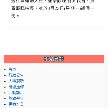
暨社區運動大會，誠摯歡迎
各界長官、貴
賓蒞臨指導，並於
4
月
23
日
(
星期一
)
補假一
天。
:::
本站資訊
首頁
行政公告
人事選聘
研習進修
活動訊息
獎助學金
專案計畫