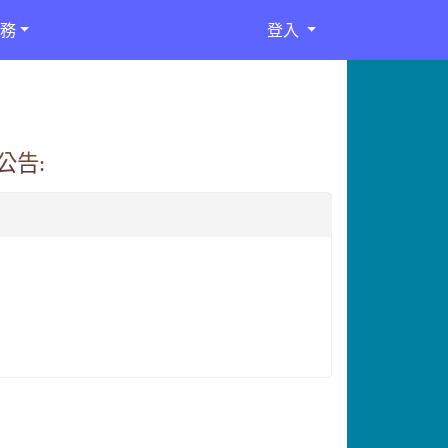
務
登入
公告: