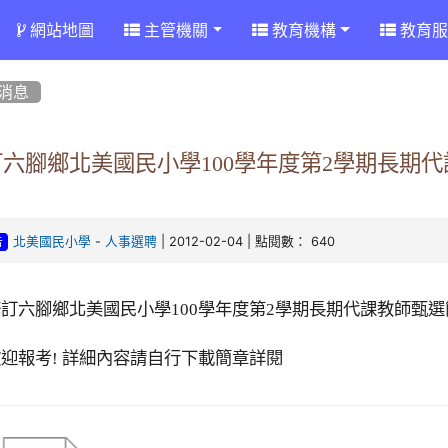
網站地圖
主管機關
教育機構
教育服
消息
訂六腳鄉北美國民小學100學年度第2學期長期
）
-
| 2012-02-04 | 點閱數： 640
北美國民小學
人事選聘
告
修訂六腳鄉北美國民小學
100
學年度第
2
學期長期代課教師甄選
歡迎報考
!
詳細內容請自行下載簡章詳閱