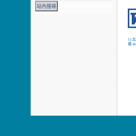
1)
章.d