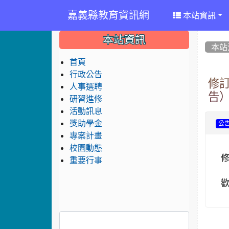
嘉義縣教育資訊網
本站資訊
:::
:::
:::
本站資訊
本站
首頁
行政公告
修
人事選聘
告
研習進修
活動訊息
獎助學金
公
專案計畫
校園動態
重要行事